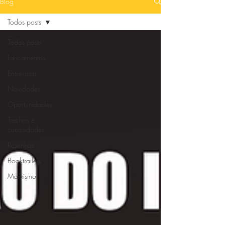
Blog
Todos posts
Todos posts
Lançamentos
Entrevistas
Novidades
Oportunidades
Trechos e
curiosidades
Resenhas
Booktrailers
Marxismo