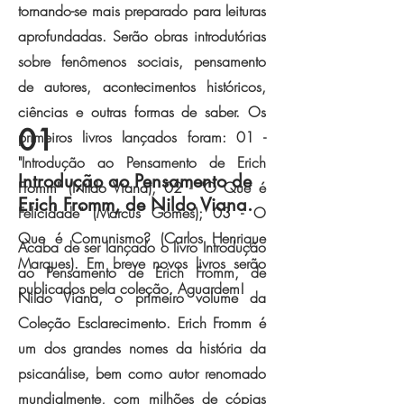
tornando-se mais preparado para leituras
aprofundadas. Serão obras introdutórias
sobre fenômenos sociais, pensamento
de autores, acontecimentos históricos,
ciências e outras formas de saber. Os
01
primeiros livros lançados foram: 01 -
"Introdução ao Pensamento de Erich
Introdução ao Pensamento de
Fromm" (Nildo Viana); 02 - "O Que é
Erich Fromm, de Nildo Viana.
Felicidade" (Marcus Gomes); 03 - O
Que é Comunismo? (Carlos Henrique
Acaba de ser lançado o livro Introdução
Marques). Em breve novos livros serão
ao Pensamento de Erich Fromm, de
publicados pela coleção. Aguardem!
Nildo Viana, o primeiro volume da
Coleção Esclarecimento. Erich Fromm é
um dos grandes nomes da história da
psicanálise, bem como autor renomado
mundialmente, com milhões de cópias