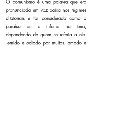
O comunismo é uma palavra que era
pronunciada em voz baixa nos regimes
ditatoriais e foi considerado como o
paraíso ou o inferno na terra,
dependendo de quem se referia a ele.
Temido e odiado por muitos, amado e
desejado por outros, entendido sob
formas diferentes pelos seus defensores,
o comunismo ainda é um mistério para
a maioria da população. Carlos
Henrique Marques explica o que é
comunismo mostrando seu surgimento
como ideia e suas mutações, bem como
as diferentes concepções ao seu
respeito, esclarecendo o seu significado
e superando as mistificações em torno