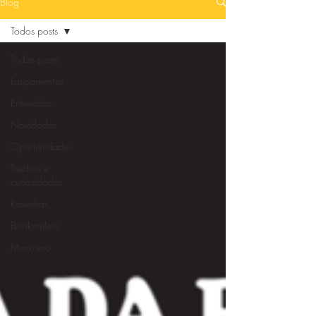
Blog
Todos posts
Todos posts
Lançamentos
Entrevistas
Novidades
Oportunidades
Trechos e
curiosidades
Resenhas
Booktrailers
Marxismo